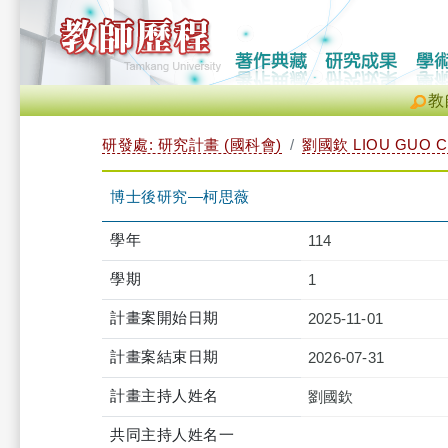
教
研發處: 研究計畫 (國科會)
劉國欽 LIOU GUO C
博士後研究—柯思薇
學年
114
學期
1
計畫案開始日期
2025-11-01
計畫案結束日期
2026-07-31
計畫主持人姓名
劉國欽
共同主持人姓名一