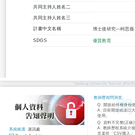
共同主持人姓名二
共同主持人姓名三
計畫中文名稱
博士後研究—柯思薇
SDGS
優質教育
Tamkang University Teacher ePortfo
教師歷程問與答:
Q: 開放給何種身份
A: 目前開放給淡江
使用。
Q: 資料不完整(正確)
A: 教師歷程系統介
系統維護:
資訊處
含某些「CSV匯入