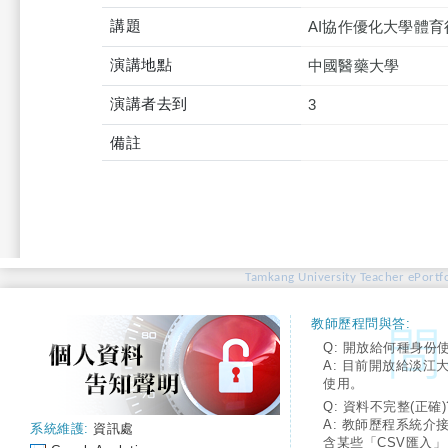
講題
AI協作優化大學體
演講地點
中國醫藥大學
演講者去到
3
備註
Tamkang University Teacher ePortfo
教師歷程問與答:
Q: 開放給何種身份
A: 目前開放給淡江
使用。
Q: 資料不完整(正確)
A: 教師歷程系統介
系統維護:
資訊處
含某些「CSV匯入