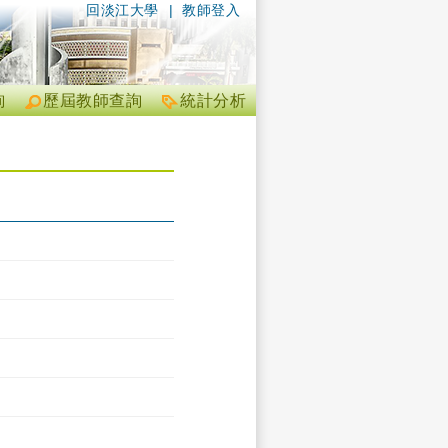
回淡江大學
|
教師登入
詢
歷屆教師查詢
統計分析