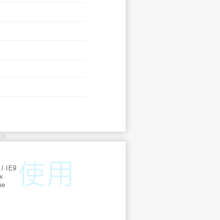
KU
:
 / IE9
ox
me