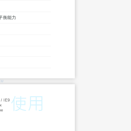
平衡能力
KU
:
 / IE9
ox
me