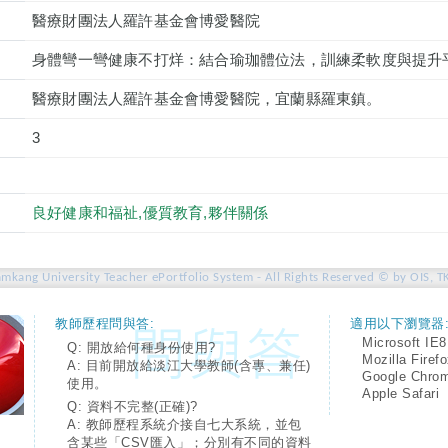
醫療財團法人羅許基金會博愛醫院
身體彎一彎健康不打烊：結合瑜珈體位法，訓練柔軟度與提升
醫療財團法人羅許基金會博愛醫院，宜蘭縣羅東鎮。
3
良好健康和福祉,優質教育,夥伴關係
amkang University Teacher ePortfolio System - All Rights Reserved © by OIS, T
教師歷程問與答:
適用以下瀏覽器
Microsoft IE8
Q: 開放給何種身份使用?
Mozilla Firef
A: 目前開放給淡江大學教師(含專、兼任)
Google Chro
使用。
Apple Safari
Q: 資料不完整(正確)?
A: 教師歷程系統介接自七大系統，並包
含某些「CSV匯入」；分別有不同的資料