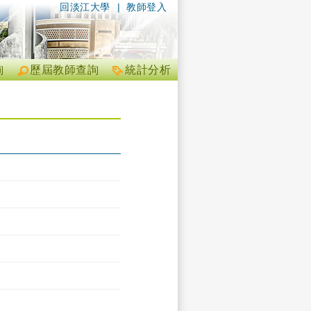
回淡江大學
|
教師登入
詢
歷屆教師查詢
統計分析