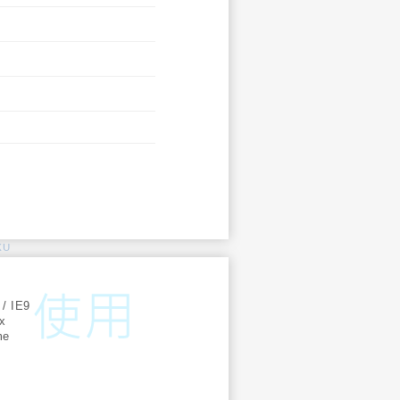
KU
:
 / IE9
ox
me