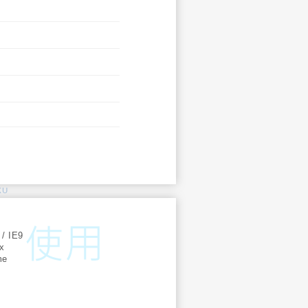
KU
:
 / IE9
ox
me