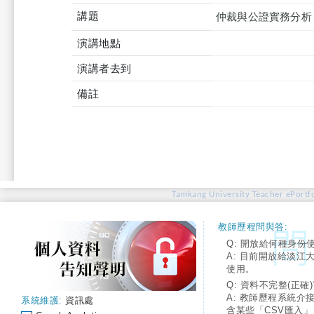
講題
仲裁與公證實務分析
演講地點
演講者去到
備註
Tamkang University Teacher ePortfo
教師歷程問與答:
Q: 開放給何種身份
A: 目前開放給淡江
使用。
Q: 資料不完整(正確)
A: 教師歷程系統介
系統維護:
資訊處
含某些「CSV匯入