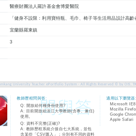
醫療財團法人羅許基金會博愛醫院
「健身不設限：利用寶特瓶、毛巾、椅子等生活用品設計高齡
宜蘭縣羅東鎮
3
amkang University Teacher ePortfolio System - All Rights Reserved © by OIS, T
教師歷程問與答:
適用以下瀏覽器
Microsoft IE8
Q: 開放給何種身份使用?
Mozilla Firef
A: 目前開放給淡江大學教師(含專、兼任)
Google Chro
使用。
Apple Safari
Q: 資料不完整(正確)?
A: 教師歷程系統介接自七大系統，並包
含某些「CSV匯入」；分別有不同的資料