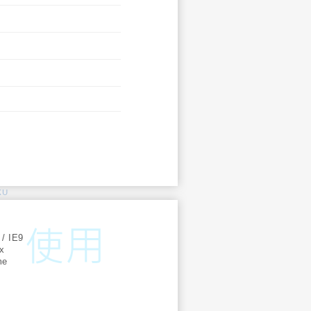
KU
:
 / IE9
ox
me