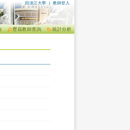
回淡江大學
|
教師登入
詢
歷屆教師查詢
統計分析