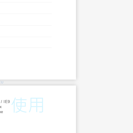
KU
:
 / IE9
ox
me