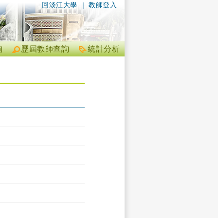
回淡江大學
|
教師登入
詢
歷屆教師查詢
統計分析