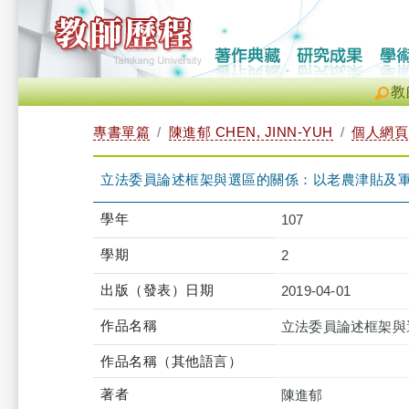
教
專書單篇
陳進郁 CHEN, JINN-YUH
個人網頁
立法委員論述框架與選區的關係：以老農津貼及
學年
107
學期
2
出版（發表）日期
2019-04-01
作品名稱
立法委員論述框架與
作品名稱（其他語言）
著者
陳進郁