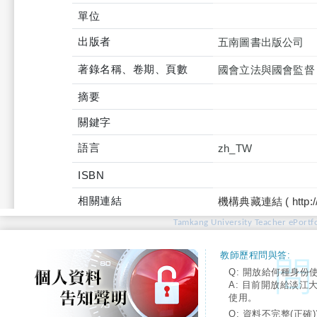
單位
出版者
五南圖書出版公司
著錄名稱、卷期、頁數
國會立法與國會監督
摘要
關鍵字
語言
zh_TW
ISBN
相關連結
機構典藏連結 ( http://tku
Tamkang University Teacher ePortfo
教師歷程問與答:
Q: 開放給何種身份
A: 目前開放給淡江
使用。
Q: 資料不完整(正確)