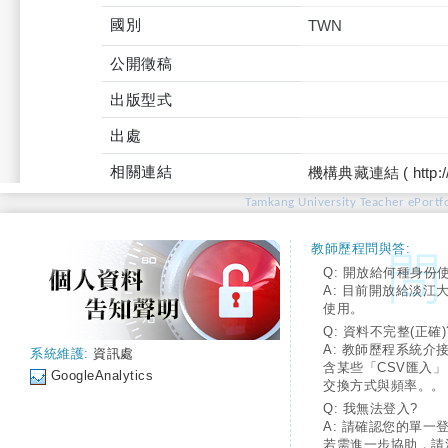
國別
TWN
公開徵稿
出版型式
出處
相關連結
機構典藏連結 ( http://tku
Tamkang University Teacher ePortfo
教師歷程問與答:
Q: 開放給何種身份
A: 目前開放給淡江
使用。
Q: 資料不完整(正確)
A: 教師歷程系統介
系統維護:
資訊處
含某些「CSV匯入
GoogleAnalytics
交換方式與頻率。。
Q: 我無法登入?
A: 請確認您的單一
若需進一步協助，請