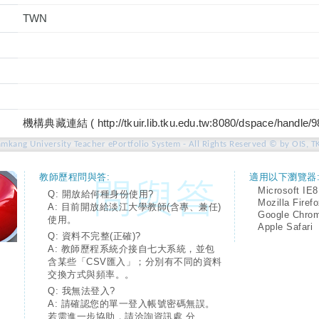
TWN
機構典藏連結 ( http://tkuir.lib.tku.edu.tw:8080/dspace/handle/
amkang University Teacher ePortfolio System - All Rights Reserved © by OIS, T
教師歷程問與答:
適用以下瀏覽器
Microsoft IE8
Q: 開放給何種身份使用?
Mozilla Firef
A: 目前開放給淡江大學教師(含專、兼任)
Google Chro
使用。
Apple Safari
Q: 資料不完整(正確)?
A: 教師歷程系統介接自七大系統，並包
含某些「CSV匯入」；分別有不同的資料
交換方式與頻率。。
Q: 我無法登入?
A: 請確認您的單一登入帳號密碼無誤。
若需進一步協助，請洽詢資訊處 分