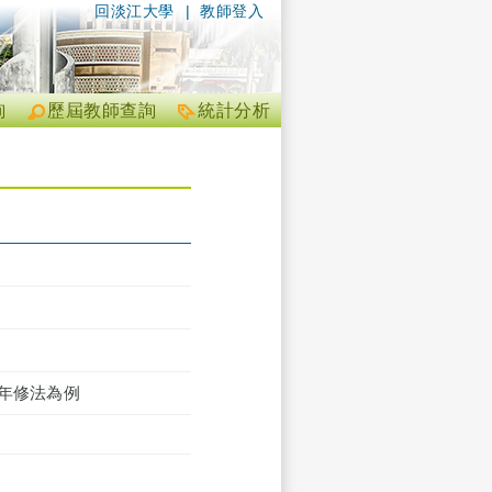
回淡江大學
|
教師登入
詢
歷屆教師查詢
統計分析
4年修法為例