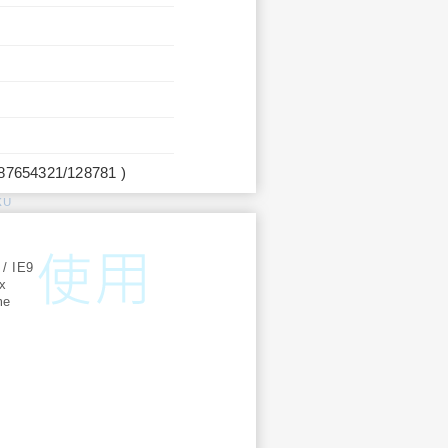
987654321/128781 )
KU
:
 / IE9
ox
me