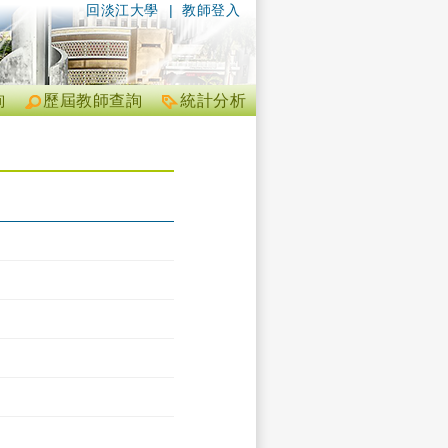
回淡江大學
|
教師登入
詢
歷屆教師查詢
統計分析