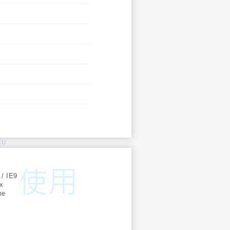
KU
:
 / IE9
ox
me