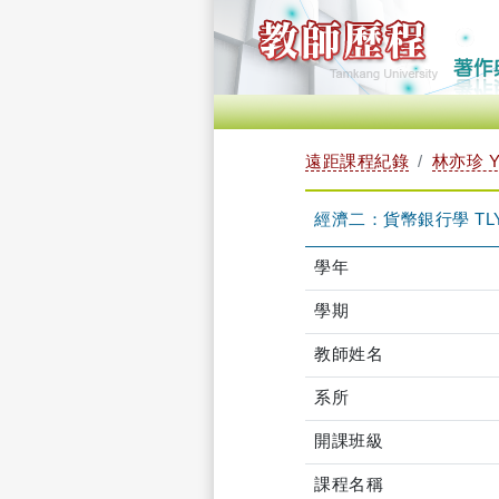
遠距課程紀錄
林亦珍 YI
經濟二：貨幣銀行學 TLYX
學年
學期
教師姓名
系所
開課班級
課程名稱