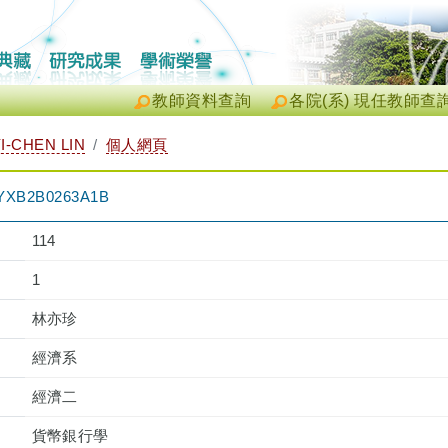
教師資料查詢
各院(系) 現任教師查
-CHEN LIN
個人網頁
B2B0263A1B
114
1
林亦珍
經濟系
經濟二
貨幣銀行學