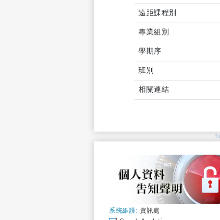
遠距課程別
專業組別
學期序
班別
相關連結
T
系統維護:
資訊處