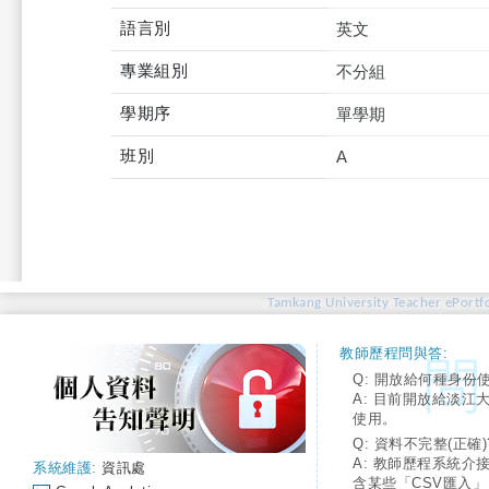
語言別
英文
專業組別
不分組
學期序
單學期
班別
A
Tamkang University Teacher ePortfo
教師歷程問與答:
Q: 開放給何種身份
A: 目前開放給淡江
使用。
Q: 資料不完整(正確)
A: 教師歷程系統介
系統維護:
資訊處
含某些「CSV匯入