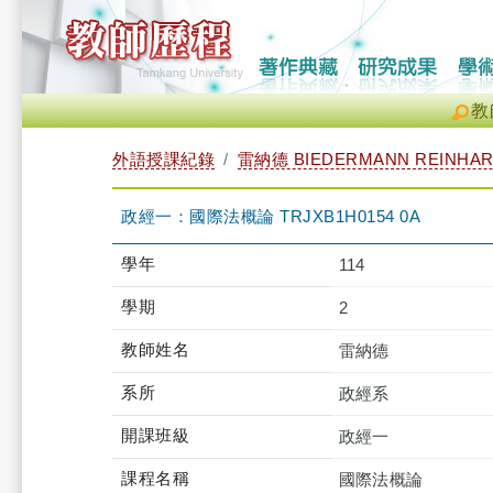
教
外語授課紀錄
雷納德 BIEDERMANN REINHAR
政經一：國際法概論 TRJXB1H0154 0A
學年
114
學期
2
教師姓名
雷納德
系所
政經系
開課班級
政經一
課程名稱
國際法概論