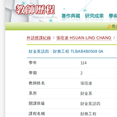
教
外語授課紀錄
張瑄凌 HSUAN-LING CHANG
財金英語四：財務工程 TLBAB4B0508 0A
學年
114
學期
2
教師姓名
張瑄凌
系所
財金系
開課班級
財金英語四
課程名稱
財務工程