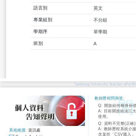
語言別
英文
專業組別
不分組
學期序
單學期
班別
A
Tamkang University Teacher ePortfo
教師歷程問與答:
Q: 開放給何種身份
A: 目前開放給淡江
使用。
Q: 資料不完整(正確)
A: 教師歷程系統介
系統維護:
資訊處
含某些「CSV匯入