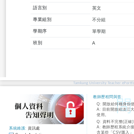
語言別
英文
專業組別
不分組
學期序
單學期
班別
A
Tamkang University Teacher ePortfo
教師歷程問與答:
Q: 開放給何種身份
A: 目前開放給淡江
使用。
Q: 資料不完整(正確)
A: 教師歷程系統介
系統維護:
資訊處
含某些「CSV匯入