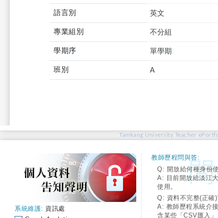
語言別
英文
專業組別
不分組
學期序
單學期
班別
A
Tamkang University Teacher ePortfo
教師歷程問與答:
Q: 開放給何種身份
A: 目前開放給淡江
使用。
Q: 資料不完整(正確)
A: 教師歷程系統介
系統維護:
資訊處
含某些「CSV匯入