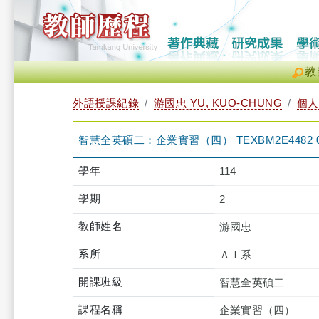
教
外語授課紀錄
游國忠 YU, KUO-CHUNG
個人
智慧全英碩二：企業實習（四） TEXBM2E4482 
學年
114
學期
2
教師姓名
游國忠
系所
ＡＩ系
開課班級
智慧全英碩二
課程名稱
企業實習（四）