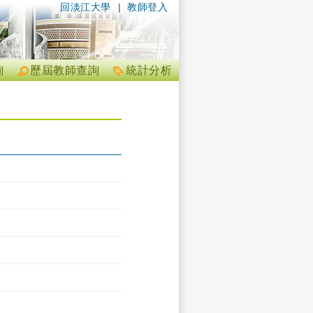
回淡江大學
|
教師登入
詢
歷屆教師查詢
統計分析