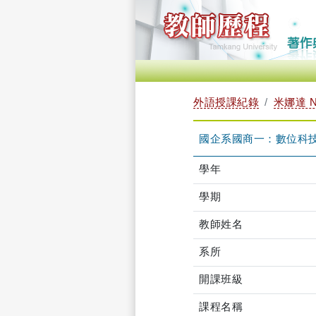
外語授課紀錄
米娜達 N
國企系國商一：數位科技與Ａ
學年
學期
教師姓名
系所
開課班級
課程名稱