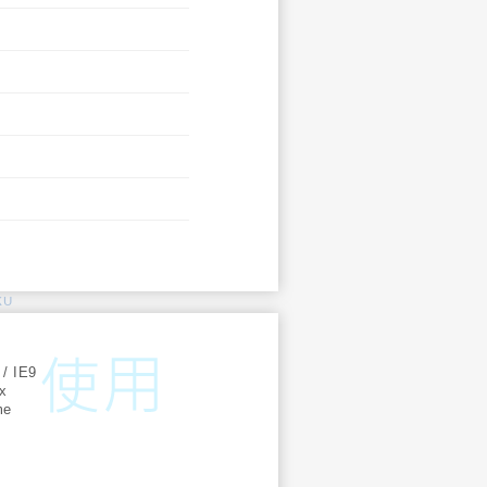
KU
:
 / IE9
ox
me