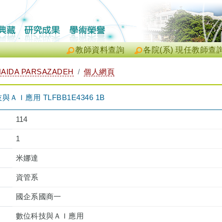
教師資料查詢
各院(系) 現任教師查
AIDA PARSAZADEH
個人網頁
Ｉ應用 TLFBB1E4346 1B
114
1
米娜達
資管系
國企系國商一
數位科技與ＡＩ應用