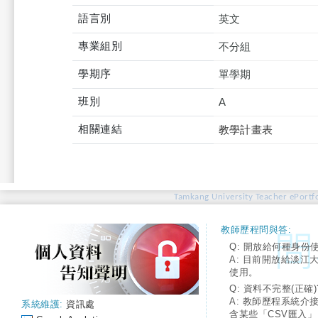
語言別
英文
專業組別
不分組
學期序
單學期
班別
A
相關連結
教學計畫表
Tamkang University Teacher ePortfo
教師歷程問與答:
Q: 開放給何種身份
A: 目前開放給淡江
使用。
Q: 資料不完整(正確)
A: 教師歷程系統介
系統維護:
資訊處
含某些「CSV匯入