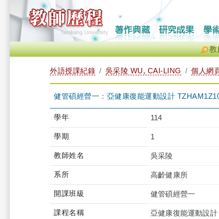
教
外語授課紀錄
吳采陵 WU, CAI-LING
個人網
健管碩經營一：亞健康復能運動設計 TZHAM1Z106
學年
114
學期
1
教師姓名
吳采陵
系所
高齡健康所
開課班級
健管碩經營一
課程名稱
亞健康復能運動設計