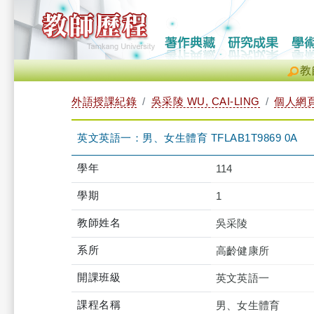
教
外語授課紀錄
吳采陵 WU, CAI-LING
個人網
英文英語一：男、女生體育 TFLAB1T9869 0A
學年
114
學期
1
教師姓名
吳采陵
系所
高齡健康所
開課班級
英文英語一
課程名稱
男、女生體育