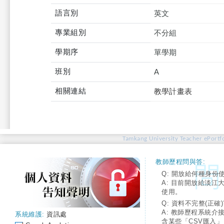
語言別
英文
專業組別
不分組
學期序
單學期
班別
A
相關連結
教學計畫表
Tamkang University Teacher ePortfo
教師歷程問與答:
Q: 開放給何種身份
A: 目前開放給淡江
使用。
Q: 資料不完整(正確)
A: 教師歷程系統介
系統維護:
資訊處
含某些「CSV匯入