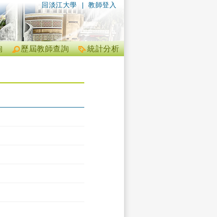
回淡江大學
|
教師登入
詢
歷屆教師查詢
統計分析