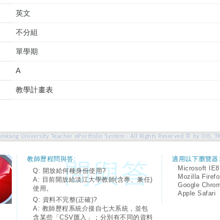
英文
不分組
單學期
A
教學計畫表
amkang University Teacher ePortfolio System - All Rights Reserved © by OIS, T
教師歷程問與答:
適用以下瀏覽器
Microsoft IE8
Q: 開放給何種身份使用?
Mozilla Firef
A: 目前開放給淡江大學教師(含專、兼任)
Google Chro
使用。
Apple Safari
Q: 資料不完整(正確)?
A: 教師歷程系統介接自七大系統，並包
含某些「CSV匯入」；分別有不同的資料