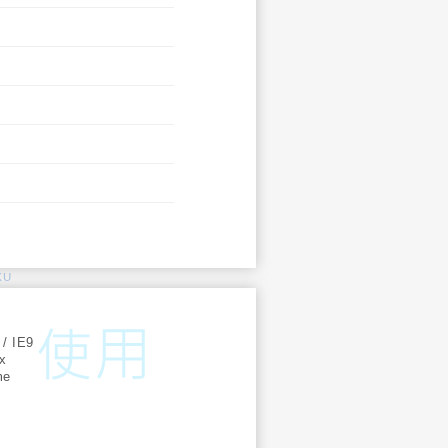
KU
:
 / IE9
ox
me