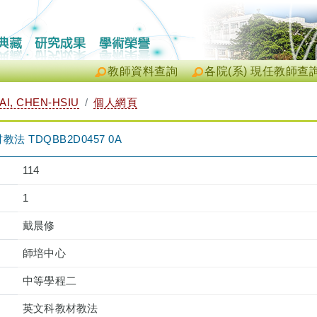
教師資料查詢
各院(系) 現任教師查
I, CHEN-HSIU
個人網頁
 TDQBB2D0457 0A
114
1
戴晨修
師培中心
中等學程二
英文科教材教法