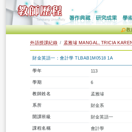
教
外語授課紀錄
孟雅璿 MANGAL, TRICIA KARE
財金英語一：會計學 TLBAB1M0518 1A
學年
113
學期
6
教師姓名
孟雅璿
系所
財金系
開課班級
財金英語一
課程名稱
會計學