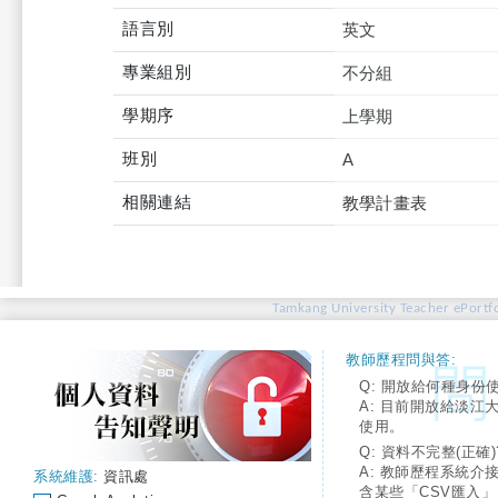
語言別
英文
專業組別
不分組
學期序
上學期
班別
A
相關連結
教學計畫表
Tamkang University Teacher ePortfo
教師歷程問與答:
Q: 開放給何種身份
A: 目前開放給淡江
使用。
Q: 資料不完整(正確)
A: 教師歷程系統介
系統維護:
資訊處
含某些「CSV匯入