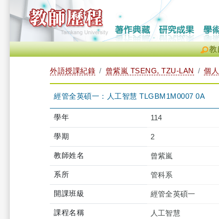
教
外語授課紀錄
曾紫嵐 TSENG, TZU-LAN
個人
經管全英碩一：人工智慧 TLGBM1M0007 0A
學年
114
學期
2
教師姓名
曾紫嵐
系所
管科系
開課班級
經管全英碩一
課程名稱
人工智慧