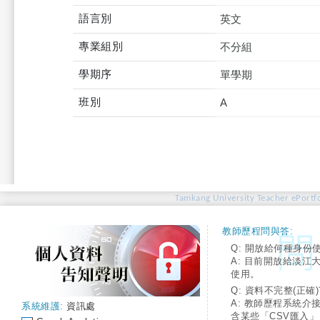
語言別
英文
專業組別
不分組
學期序
單學期
班別
A
Tamkang University Teacher ePortfo
教師歷程問與答:
Q: 開放給何種身份
A: 目前開放給淡江
使用。
Q: 資料不完整(正確)
A: 教師歷程系統介
系統維護:
資訊處
含某些「CSV匯入