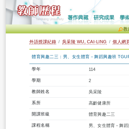
教
外語授課紀錄
吳采陵 WU, CAI-LING
個人網
體育興趣二三：男、女生體育－舞蹈興趣班 TGUPB2
學年
114
學期
2
教師姓名
吳采陵
系所
高齡健康所
開課班級
體育興趣二三
課程名稱
男、女生體育－舞蹈