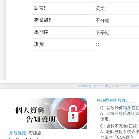
語言別
英文
專業組別
不分組
學期序
下學期
班別
C
Tamkang University Teacher ePortfo
教師歷程問與答:
Q: 開放給何種身份
A: 目前開放給淡江
使用。
Q: 資料不完整(正確)
A: 教師歷程系統介
系統維護:
資訊處
含某些「CSV匯入