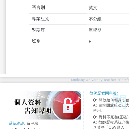
語言別
英文
專業組別
不分組
學期序
單學期
班別
P
Tamkang University Teacher ePortfo
教師歷程問與答:
Q: 開放給何種身份
A: 目前開放給淡江
使用。
Q: 資料不完整(正確)
A: 教師歷程系統介
系統維護:
資訊處
含某些「CSV匯入