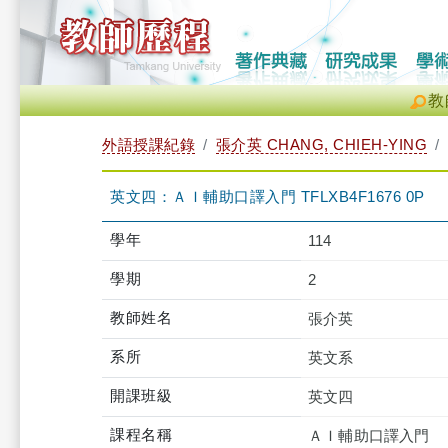
教
外語授課紀錄
張介英 CHANG, CHIEH-YING
英文四：ＡＩ輔助口譯入門 TFLXB4F1676 0P
學年
114
學期
2
教師姓名
張介英
系所
英文系
開課班級
英文四
課程名稱
ＡＩ輔助口譯入門