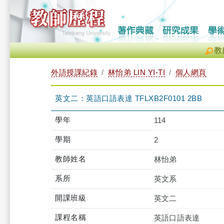
教
外語授課紀錄
林怡弟 LIN YI-TI
個人網頁
英文二：英語口語表達 TFLXB2F0101 2BB
學年
114
學期
2
教師姓名
林怡弟
系所
英文系
開課班級
英文二
課程名稱
英語口語表達