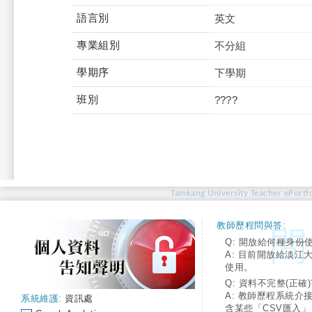
語言別
英文
專業組別
不分組
學期序
下學期
班別
????
Tamkang University Teacher ePortfo
教師歷程問與答:
Q: 開放給何種身份
A: 目前開放給淡江
使用。
Q: 資料不完整(正確)
A: 教師歷程系統介
系統維護:
資訊處
含某些「CSV匯入