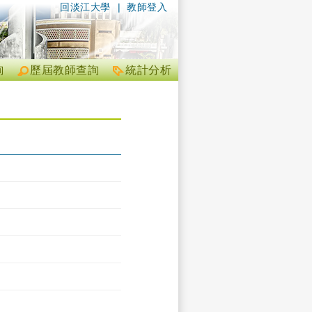
回淡江大學
|
教師登入
詢
歷屆教師查詢
統計分析