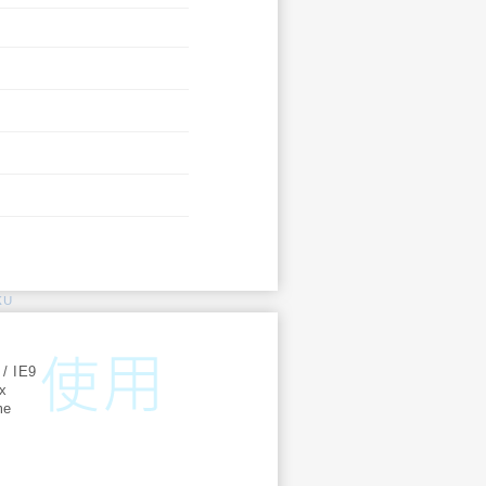
KU
:
 / IE9
ox
me