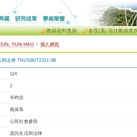
教師資料查詢
各院(系) 現任教師查
SIN, YUN-HAO
個人網頁
律 TNUSB0T2211 0B
114
2
辛昀浩
風保系
公民社會參與
資訊生活與法律