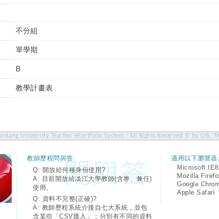
不分組
單學期
B
教學計畫表
amkang University Teacher ePortfolio System - All Rights Reserved © by OIS, T
教師歷程問與答:
適用以下瀏覽器
Microsoft IE8
Q: 開放給何種身份使用?
Mozilla Firef
A: 目前開放給淡江大學教師(含專、兼任)
Google Chro
使用。
Apple Safari
Q: 資料不完整(正確)?
A: 教師歷程系統介接自七大系統，並包
含某些「CSV匯入」；分別有不同的資料