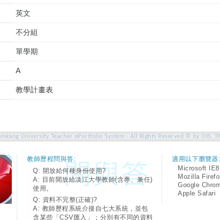
英文
不分組
單學期
A
教學計畫表
amkang University Teacher ePortfolio System - All Rights Reserved © by OIS, T
教師歷程問與答:
適用以下瀏覽器
Microsoft IE8
Q: 開放給何種身份使用?
Mozilla Firef
A: 目前開放給淡江大學教師(含專、兼任)
Google Chro
使用。
Apple Safari
Q: 資料不完整(正確)?
A: 教師歷程系統介接自七大系統，並包
含某些「CSV匯入」；分別有不同的資料