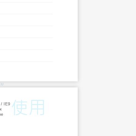
KU
:
 / IE9
ox
me