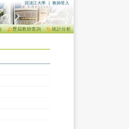
回淡江大學
|
教師登入
詢
歷屆教師查詢
統計分析