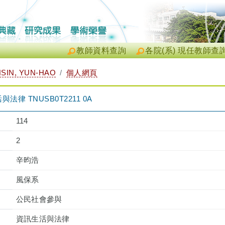
教師資料查詢
各院(系) 現任教師查
SIN, YUN-HAO
個人網頁
律 TNUSB0T2211 0A
114
2
辛昀浩
風保系
公民社會參與
資訊生活與法律