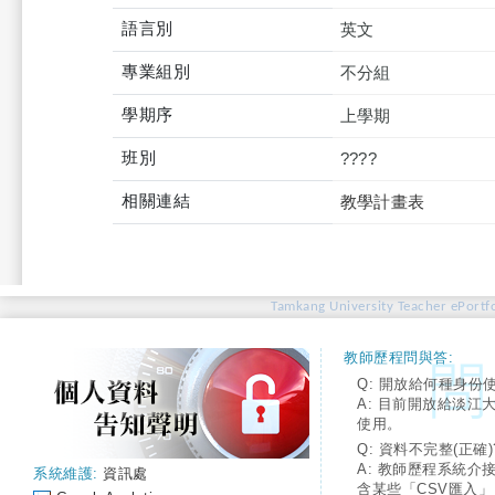
語言別
英文
專業組別
不分組
學期序
上學期
班別
????
相關連結
教學計畫表
Tamkang University Teacher ePortfo
教師歷程問與答:
Q: 開放給何種身份
A: 目前開放給淡江
使用。
Q: 資料不完整(正確)
A: 教師歷程系統介
系統維護:
資訊處
含某些「CSV匯入