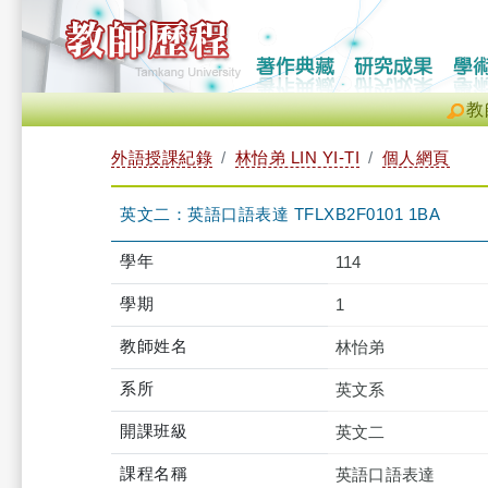
教
外語授課紀錄
林怡弟 LIN YI-TI
個人網頁
英文二：英語口語表達 TFLXB2F0101 1BA
學年
114
學期
1
教師姓名
林怡弟
系所
英文系
開課班級
英文二
課程名稱
英語口語表達