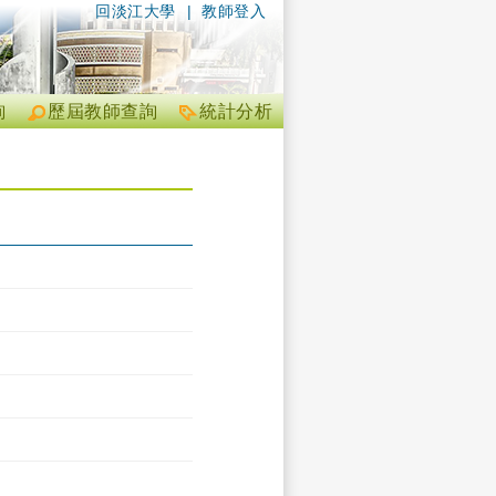
回淡江大學
|
教師登入
詢
歷屆教師查詢
統計分析