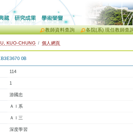
教師資料查詢
各院(系) 現任教師查
U, KUO-CHUNG
個人網頁
3E3670 0B
114
1
游國忠
ＡＩ系
ＡＩ三
深度學習