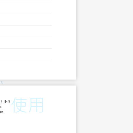
KU
:
 / IE9
ox
me