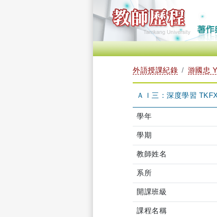
外語授課紀錄
游國忠 Y
ＡＩ三：深度學習 TKFXB
學年
學期
教師姓名
系所
開課班級
課程名稱