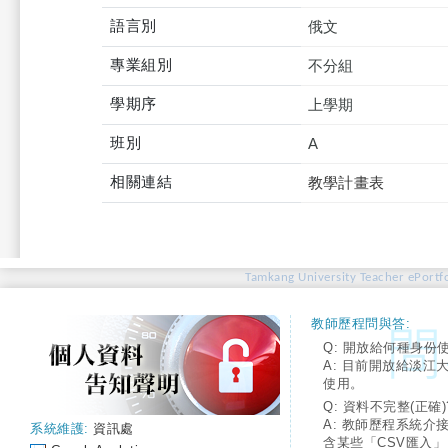
語言別
俄文
專業組別
不分組
學期序
上學期
班別
A
相關連結
教學計畫表
Tamkang University Teacher ePortfo
教師歷程問與答:
Q: 開放給何種身份
A: 目前開放給淡江
使用。
Q: 資料不完整(正確)
A: 教師歷程系統介
系統維護:
資訊處
含某些「CSV匯入