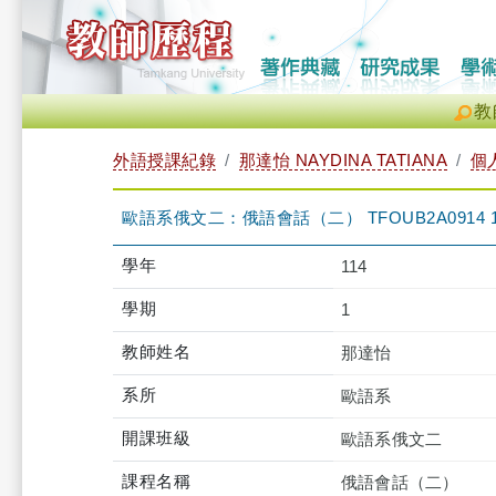
教
外語授課紀錄
那達怡 NAYDINA TATIANA
個
歐語系俄文二：俄語會話（二） TFOUB2A0914 
學年
114
學期
1
教師姓名
那達怡
系所
歐語系
開課班級
歐語系俄文二
課程名稱
俄語會話（二）