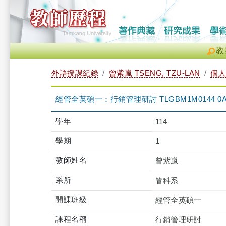
教
外語授課紀錄
曾紫嵐 TSENG, TZU-LAN
個人
經管全英碩一：行銷管理研討 TLGBM1M0144 0
學年
114
學期
1
教師姓名
曾紫嵐
系所
管科系
開課班級
經管全英碩一
課程名稱
行銷管理研討