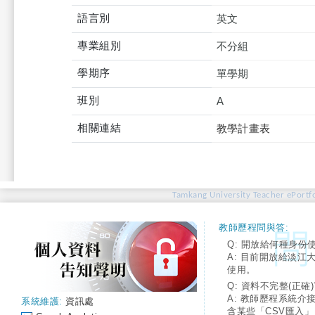
語言別
英文
專業組別
不分組
學期序
單學期
班別
A
相關連結
教學計畫表
Tamkang University Teacher ePortfo
教師歷程問與答:
Q: 開放給何種身份
A: 目前開放給淡江
使用。
Q: 資料不完整(正確)
A: 教師歷程系統介
系統維護:
資訊處
含某些「CSV匯入