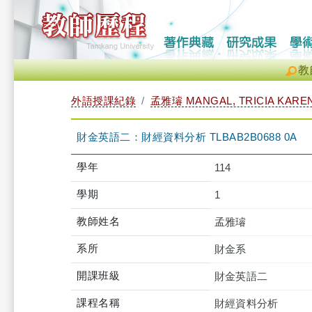
教
外語授課紀錄
孟雅璿 MANGAL, TRICIA KARE
財金英語二：財經資料分析 TLBAB2B0688 0A
學年
114
學期
1
教師姓名
孟雅璿
系所
財金系
開課班級
財金英語二
課程名稱
財經資料分析