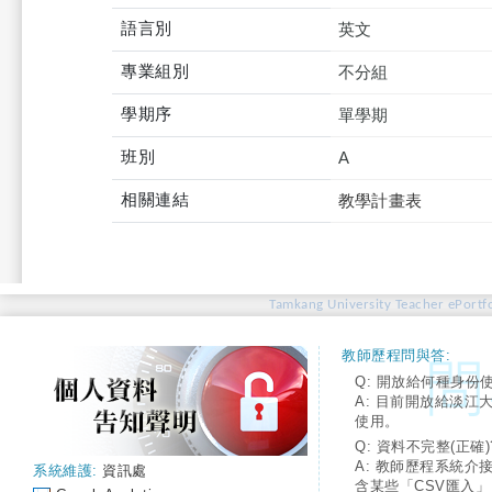
語言別
英文
專業組別
不分組
學期序
單學期
班別
A
相關連結
教學計畫表
Tamkang University Teacher ePortfo
教師歷程問與答:
Q: 開放給何種身份
A: 目前開放給淡江
使用。
Q: 資料不完整(正確)
A: 教師歷程系統介
系統維護:
資訊處
含某些「CSV匯入