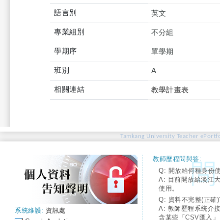
語言別
英文
專業組別
不分組
學期序
單學期
班別
A
相關連結
教學計畫表
Tamkang University Teacher ePortfo
教師歷程問與答:
Q: 開放給何種身份
A: 目前開放給淡江
使用。
Q: 資料不完整(正確)
A: 教師歷程系統介
系統維護:
資訊處
含某些「CSV匯入