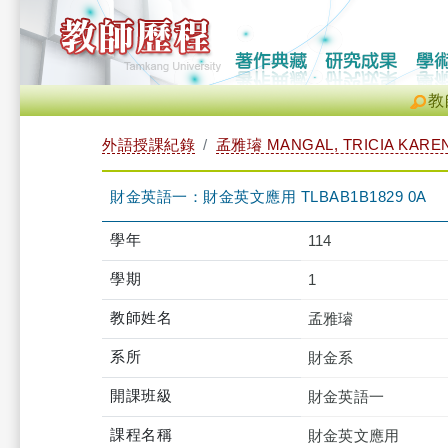
教
外語授課紀錄
孟雅璿 MANGAL, TRICIA KARE
財金英語一：財金英文應用 TLBAB1B1829 0A
學年
114
學期
1
教師姓名
孟雅璿
系所
財金系
開課班級
財金英語一
課程名稱
財金英文應用