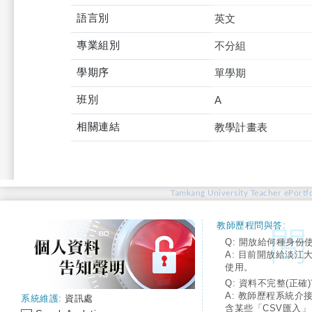
語言別
英文
專業組別
不分組
學期序
單學期
班別
A
相關連結
教學計畫表
Tamkang University Teacher ePortfo
教師歷程問與答:
Q: 開放給何種身份
A: 目前開放給淡江
使用。
Q: 資料不完整(正確)
A: 教師歷程系統介
系統維護:
資訊處
含某些「CSV匯入