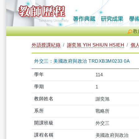
教
外語授課紀錄
謝奕旭 YIH SHIUN HSIEH
個
外交三：美國政府與政治 TRDXB3M0233 0A
學年
114
學期
1
教師姓名
謝奕旭
系所
戰略所
開課班級
外交三
課程名稱
美國政府與政治