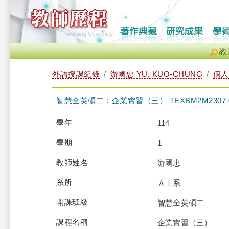
教
外語授課紀錄
游國忠 YU, KUO-CHUNG
個人
智慧全英碩二：企業實習（三） TEXBM2M2307 
學年
114
學期
1
教師姓名
游國忠
系所
ＡＩ系
開課班級
智慧全英碩二
課程名稱
企業實習（三）