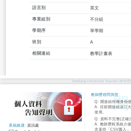
語言別
英文
專業組別
不分組
學期序
單學期
班別
A
相關連結
教學計畫表
Tamkang University Teacher ePortfo
教師歷程問與答:
Q: 開放給何種身份
A: 目前開放給淡江
使用。
Q: 資料不完整(正確)
A: 教師歷程系統介
系統維護:
資訊處
含某些「CSV匯入