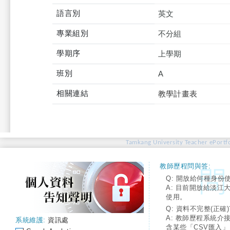
語言別
英文
專業組別
不分組
學期序
上學期
班別
A
相關連結
教學計畫表
Tamkang University Teacher ePortfo
教師歷程問與答:
Q: 開放給何種身份
A: 目前開放給淡江
使用。
Q: 資料不完整(正確)
A: 教師歷程系統介
系統維護:
資訊處
含某些「CSV匯入