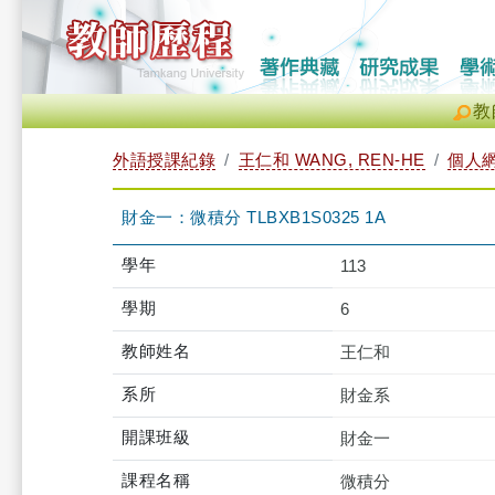
教
外語授課紀錄
王仁和 WANG, REN-HE
個人
財金一：微積分 TLBXB1S0325 1A
學年
113
學期
6
教師姓名
王仁和
系所
財金系
開課班級
財金一
課程名稱
微積分