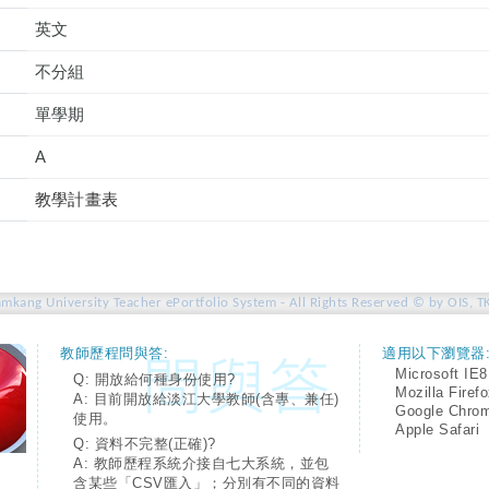
英文
不分組
單學期
A
教學計畫表
amkang University Teacher ePortfolio System - All Rights Reserved © by OIS, T
教師歷程問與答:
適用以下瀏覽器
Microsoft IE8
Q: 開放給何種身份使用?
Mozilla Firef
A: 目前開放給淡江大學教師(含專、兼任)
Google Chro
使用。
Apple Safari
Q: 資料不完整(正確)?
A: 教師歷程系統介接自七大系統，並包
含某些「CSV匯入」；分別有不同的資料