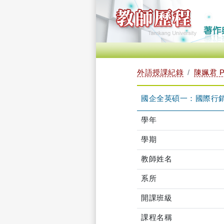
外語授課紀錄
陳姵君 P
國企全英碩一：國際行銷 TL
學年
學期
教師姓名
系所
開課班級
課程名稱