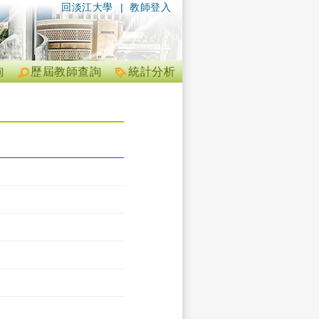
回淡江大學
|
教師登入
詢
歷屆教師查詢
統計分析