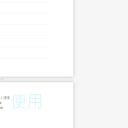
KU
:
 / IE9
ox
me