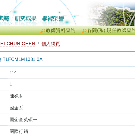
教師資料查詢
各院(系) 現任教師查
EI-CHUN CHEN
個人網頁
FCM1M1081 0A
114
1
陳姵君
國企系
國企全英碩一
國際行銷