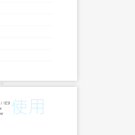
KU
:
 / IE9
ox
me