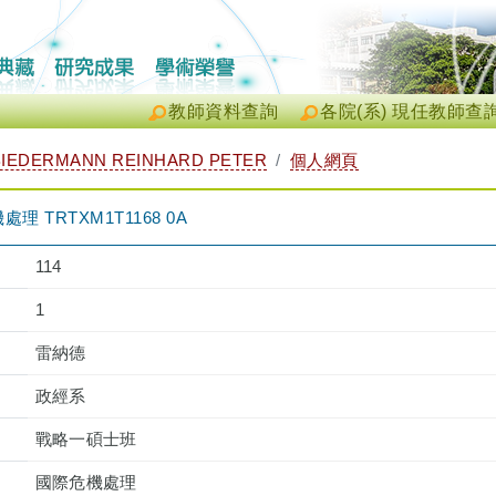
教師資料查詢
各院(系) 現任教師查
IEDERMANN REINHARD PETER
個人網頁
 TRTXM1T1168 0A
114
1
雷納德
政經系
戰略一碩士班
國際危機處理