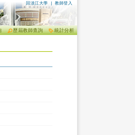
回淡江大學
|
教師登入
詢
歷屆教師查詢
統計分析