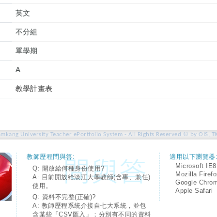
英文
不分組
單學期
A
教學計畫表
amkang University Teacher ePortfolio System - All Rights Reserved © by OIS, T
教師歷程問與答:
適用以下瀏覽器
Microsoft IE8
Q: 開放給何種身份使用?
Mozilla Firef
A: 目前開放給淡江大學教師(含專、兼任)
Google Chro
使用。
Apple Safari
Q: 資料不完整(正確)?
A: 教師歷程系統介接自七大系統，並包
含某些「CSV匯入」；分別有不同的資料