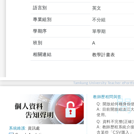
語言別
英文
專業組別
不分組
學期序
單學期
班別
A
相關連結
教學計畫表
Tamkang University Teacher ePortfo
教師歷程問與答:
Q: 開放給何種身份
A: 目前開放給淡江
使用。
Q: 資料不完整(正確)
A: 教師歷程系統介
系統維護:
資訊處
含某些「CSV匯入