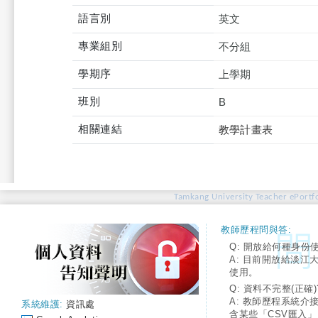
語言別
英文
專業組別
不分組
學期序
上學期
班別
B
相關連結
教學計畫表
Tamkang University Teacher ePortfo
教師歷程問與答:
Q: 開放給何種身份
A: 目前開放給淡江
使用。
Q: 資料不完整(正確)
A: 教師歷程系統介
系統維護:
資訊處
含某些「CSV匯入