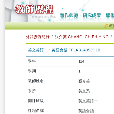
教
外語授課紀錄
張介英 CHANG, CHIEH-YING
英文英語一：英語會話 TFLAB1A0529 1B
學年
114
學期
1
教師姓名
張介英
系所
英文系
開課班級
英文英語一
課程名稱
英語會話