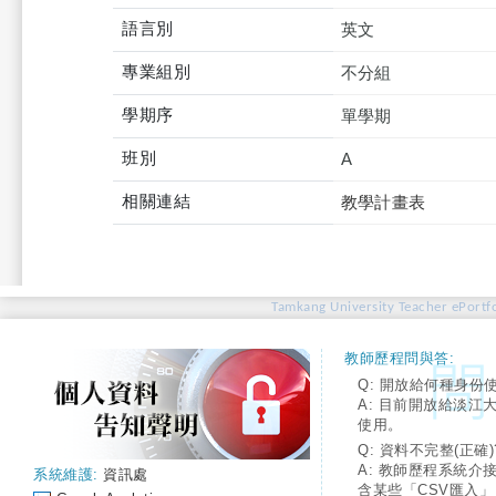
語言別
英文
專業組別
不分組
學期序
單學期
班別
A
相關連結
教學計畫表
Tamkang University Teacher ePortfo
教師歷程問與答:
Q: 開放給何種身份
A: 目前開放給淡江
使用。
Q: 資料不完整(正確)
A: 教師歷程系統介
系統維護:
資訊處
含某些「CSV匯入