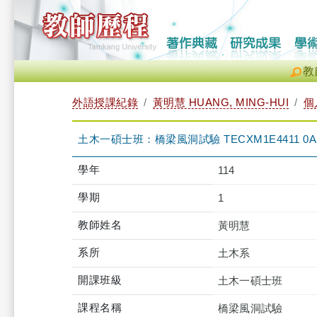
教
外語授課紀錄
黃明慧 HUANG, MING-HUI
個
土木一碩士班：橋梁風洞試驗 TECXM1E4411 0A
學年
114
學期
1
教師姓名
黃明慧
系所
土木系
開課班級
土木一碩士班
課程名稱
橋梁風洞試驗