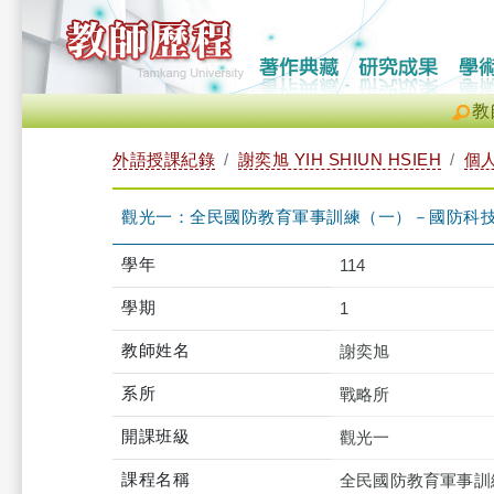
教
外語授課紀錄
謝奕旭 YIH SHIUN HSIEH
個
觀光一：全民國防教育軍事訓練（一）－國防科技 TRB
學年
114
學期
1
教師姓名
謝奕旭
系所
戰略所
開課班級
觀光一
課程名稱
全民國防教育軍事訓