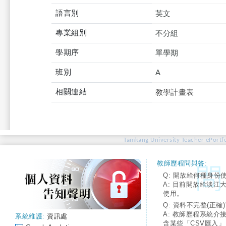
語言別
英文
專業組別
不分組
學期序
單學期
班別
A
相關連結
教學計畫表
Tamkang University Teacher ePortfo
教師歷程問與答:
Q: 開放給何種身份
A: 目前開放給淡江
使用。
Q: 資料不完整(正確)
A: 教師歷程系統介
系統維護:
資訊處
含某些「CSV匯入