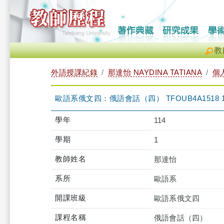
教
外語授課紀錄
那達怡 NAYDINA TATIANA
個
歐語系俄文四：俄語會話（四） TFOUB4A1518 
學年
114
學期
1
教師姓名
那達怡
系所
歐語系
開課班級
歐語系俄文四
課程名稱
俄語會話（四）