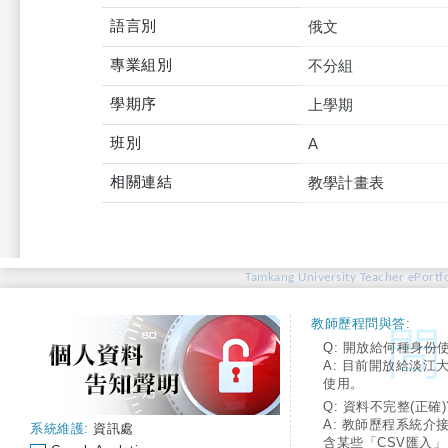
語言別
俄文
專業組別
不分組
學期序
上學期
班別
A
相關連結
教學計畫表
Tamkang University Teacher ePortfo
教師歷程問與答:
Q: 開放給何種身份
A: 目前開放給淡江
使用。
Q: 資料不完整(正確)
A: 教師歷程系統介
系統維護:
資訊處
含某些「CSV匯入