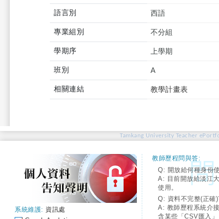
語言別
西語
專業組別
不分組
學期序
上學期
班別
A
相關連結
教學計畫表
Tamkang University Teacher ePortfo
教師歷程問與答:
Q: 開放給何種身份
A: 目前開放給淡江
使用。
Q: 資料不完整(正確)
A: 教師歷程系統介
系統維護:
資訊處
含某些「CSV匯入