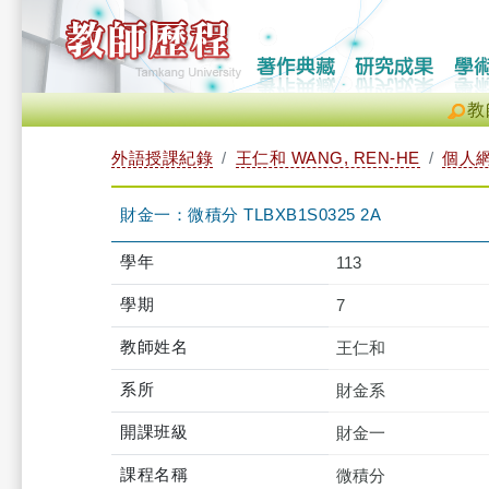
教
外語授課紀錄
王仁和 WANG, REN-HE
個人
財金一：微積分 TLBXB1S0325 2A
學年
113
學期
7
教師姓名
王仁和
系所
財金系
開課班級
財金一
課程名稱
微積分