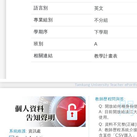
語言別
英文
專業組別
不分組
學期序
下學期
班別
A
相關連結
教學計畫表
Tamkang University Teacher ePortfo
教師歷程問與答:
Q: 開放給何種身份
A: 目前開放給淡江
使用。
Q: 資料不完整(正確)
A: 教師歷程系統介
系統維護:
資訊處
含某些「CSV匯入