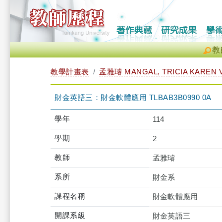
教
教學計畫表
孟雅璿 MANGAL, TRICIA KAREN
財金英語三：財金軟體應用 TLBAB3B0990 0A
學年
114
學期
2
教師
孟雅璿
系所
財金系
課程名稱
財金軟體應用
開課系級
財金英語三