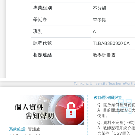
專業組別
不分組
學期序
單學期
班別
A
課程代號
TLBAB3B0990 0A
相關連結
教學計畫表
Tamkang University Teacher ePortfo
教師歷程問與答:
Q: 開放給何種身份
A: 目前開放給淡江
使用。
Q: 資料不完整(正確)
A: 教師歷程系統介
系統維護:
資訊處
含某些「CSV匯入