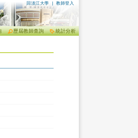
回淡江大學
|
教師登入
詢
歷屆教師查詢
統計分析