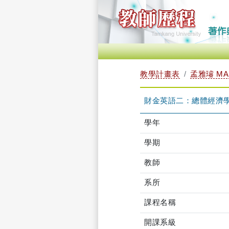
教學計畫表
孟雅璿 MAN
財金英語二：總體經濟學 TL
學年
學期
教師
系所
課程名稱
開課系級