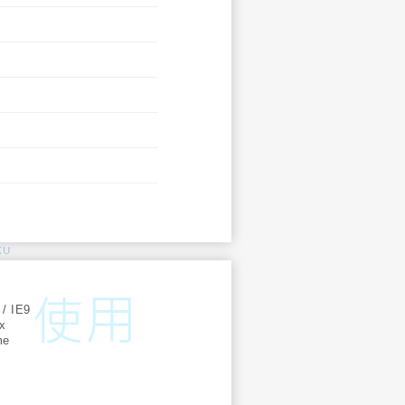
KU
:
 / IE9
ox
me