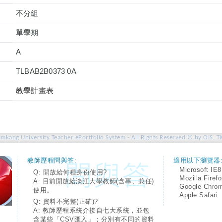
不分組
單學期
A
TLBAB2B0373 0A
教學計畫表
amkang University Teacher ePortfolio System - All Rights Reserved © by OIS, T
教師歷程問與答:
適用以下瀏覽器
Microsoft IE8
Q: 開放給何種身份使用?
Mozilla Firef
A: 目前開放給淡江大學教師(含專、兼任)
Google Chro
使用。
Apple Safari
Q: 資料不完整(正確)?
A: 教師歷程系統介接自七大系統，並包
含某些「CSV匯入」；分別有不同的資料