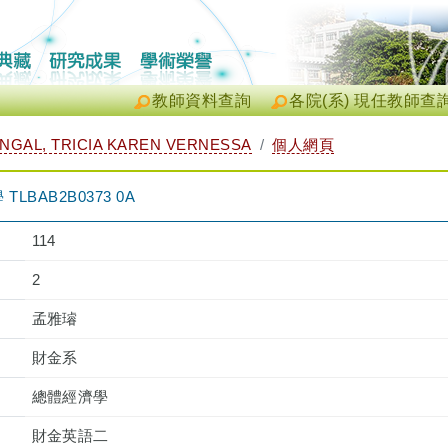
教師資料查詢
各院(系) 現任教師查
GAL, TRICIA KAREN VERNESSA
個人網頁
BAB2B0373 0A
114
2
孟雅璿
財金系
總體經濟學
財金英語二