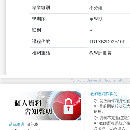
專業組別
不分組
學期序
單學期
班別
P
課程代號
TDTXB2D0297 0P
相關連結
教學計畫表
Tamkang University Teacher ePortfo
教師歷程問與答:
Q: 開放給何種身份
A: 目前開放給淡江
使用。
Q: 資料不完整(正確)
A: 教師歷程系統介
系統維護:
資訊處
含某些「CSV匯入