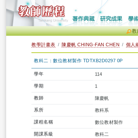
教
教學計畫表
陳慶帆 CHING-FAN CHEN
個人
教科二：數位教材製作 TDTXB2D0297 0P
學年
114
學期
1
教師
陳慶帆
系所
教科系
課程名稱
數位教材製作
開課系級
教科二